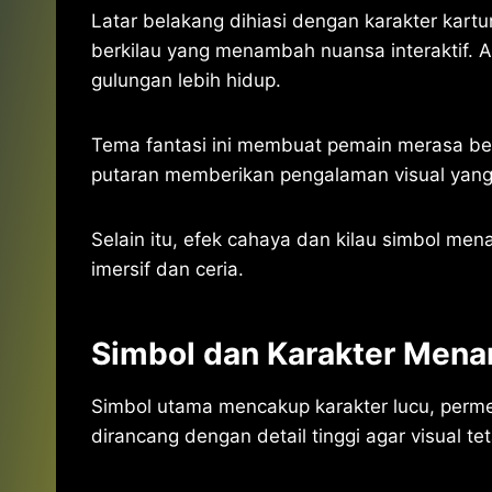
Latar belakang dihiasi dengan karakter kartun
berkilau yang menambah nuansa interaktif. 
gulungan lebih hidup.
Tema fantasi ini membuat pemain merasa ber
putaran memberikan pengalaman visual yan
Selain itu, efek cahaya dan kilau simbol m
imersif dan ceria.
Simbol dan Karakter Mena
Simbol utama mencakup karakter lucu, permen
dirancang dengan detail tinggi agar visual te