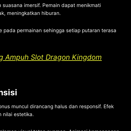
 suasana imersif. Pemain dapat menikmati
k, meningkatkan hiburan.
 pada permainan sehingga setiap putaran terasa
ng Ampuh Slot Dragon Kingdom
nsisi
onus muncul dirancang halus dan responsif. Efek
ilai estetika.