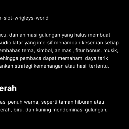
 lucu, dan animasi gulungan yang halus membuat
udio latar yang imersif menambah keseruan setiap
embahas tema, simbol, animasi, fitur bonus, musik,
 sehingga pembaca dapat memahami daya tarik
nkan strategi kemenangan atau hasil tertentu.
erah
asi penuh warna, seperti taman hiburan atau
erah, biru, dan kuning mendominasi gulungan,