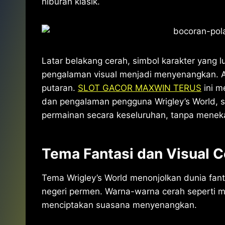
hiburan klasik.
s
b
e
g
e
e
A
o
n
r
p
o
g
a
p
k
e
m
r
Latar belakang cerah, simbol karakter yang
pengalaman visual menjadi menyenangkan. A
putaran.
SLOT GACOR MAXWIN TERUS
ini m
dan pengalaman pengguna Wrigley’s World,
permainan secara keseluruhan, tanpa meneka
Tema Fantasi dan Visual C
Tema Wrigley’s World menonjolkan dunia fant
negeri permen. Warna-warna cerah seperti m
menciptakan suasana menyenangkan.