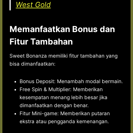
West Gold
Memanfaatkan Bonus dan
Fitur Tambahan
Sweet Bonanza memiliki fitur tambahan yang
bisa dimanfaatkan:
Bonus Deposit: Menambah modal bermain.
Free Spin & Multiplier: Memberikan
kesempatan menang lebih besar jika
dimanfaatkan dengan benar.
Fitur Mini-game: Memberikan putaran
ekstra atau pengganda kemenangan.