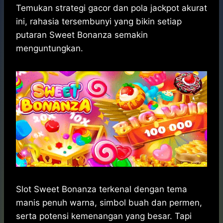
a
c
s
l
y
n
a
Temukan strategi gacor dan pola jackpot akurat
t
e
s
e
p
e
r
ini, rahasia tersembunyi yang bikin setiap
s
b
e
g
e
e
putaran Sweet Bonanza semakin
A
o
n
r
menguntungkan.
p
o
g
a
p
k
e
m
r
Slot Sweet Bonanza terkenal dengan tema
manis penuh warna, simbol buah dan permen,
serta potensi kemenangan yang besar. Tapi