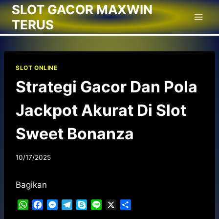
Skip
SLOT GACOR MAXWIN
to
TERUS
content
SLOT ONLINE
Strategi Gacor Dan Pola
Jackpot Akurat Di Slot
Sweet Bonanza
10/17/2025
Bagikan
W
F
M
T
S
L
X
S
h
a
e
e
k
i
h