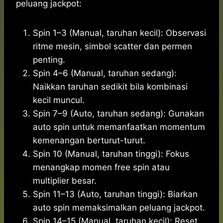
peluang jackpot:
Spin 1–3 (Manual, taruhan kecil): Observasi
ritme mesin, simbol scatter dan permen
penting.
Spin 4–6 (Manual, taruhan sedang):
Naikkan taruhan sedikit bila kombinasi
kecil muncul.
Spin 7–9 (Auto, taruhan sedang): Gunakan
auto spin untuk memanfaatkan momentum
kemenangan berturut-turut.
Spin 10 (Manual, taruhan tinggi): Fokus
menangkap momen free spin atau
multiplier besar.
Spin 11–13 (Auto, taruhan tinggi): Biarkan
auto spin memaksimalkan peluang jackpot.
Spin 14–15 (Manual, taruhan kecil): Reset