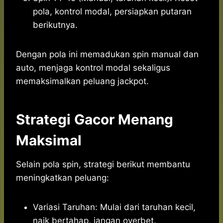
pola, kontrol modal, persiapkan putaran
berikutnya.
Dengan pola ini memadukan spin manual dan
auto, menjaga kontrol modal sekaligus
memaksimalkan peluang jackpot.
Strategi Gacor Menang
Maksimal
Selain pola spin, strategi berikut membantu
meningkatkan peluang:
Variasi Taruhan: Mulai dari taruhan kecil,
naik bertahap, jangan overbet.