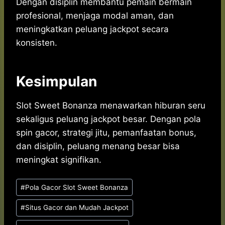
Dengan disiplin membantu pemain bermain
profesional, menjaga modal aman, dan
meningkatkan peluang jackpot secara
konsisten.
Kesimpulan
Slot Sweet Bonanza menawarkan hiburan seru
sekaligus peluang jackpot besar. Dengan pola
spin gacor, strategi jitu, pemanfaatan bonus,
dan disiplin, peluang menang besar bisa
meningkat signifikan.
Post
#
Pola Gacor Slot Sweet Bonanza
Tags:
#
Situs Gacor dan Mudah Jackpot