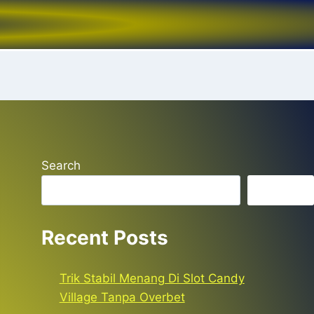
Search
Search
Recent Posts
Trik Stabil Menang Di Slot Candy
Village Tanpa Overbet