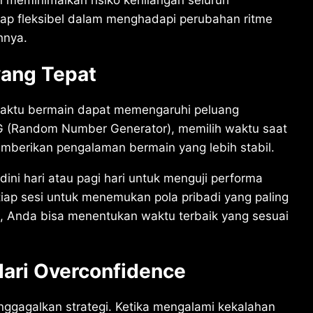
ap fleksibel dalam menghadapi perubahan ritme
hnya.
yang Tepat
waktu bermain dapat memengaruhi peluang
G (Random Number Generator), memilih waktu saat
memberikan pengalaman bermain yang lebih stabil.
dini hari atau pagi hari untuk menguji performa
iap sesi untuk menemukan pola pribadi yang paling
, Anda bisa menentukan waktu terbaik yang sesuai
dari Overconfidence
nggagalkan strategi. Ketika mengalami kekalahan