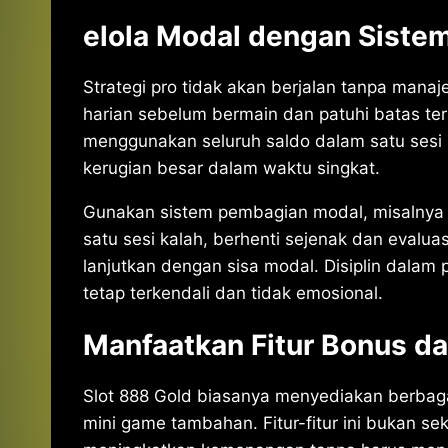
elola Modal dengan Sistem
Strategi pro tidak akan berjalan tanpa man
harian sebelum bermain dan patuhi batas te
menggunakan seluruh saldo dalam satu sesi p
kerugian besar dalam waktu singkat.
Gunakan sistem pembagian modal, misalnya m
satu sesi kalah, berhenti sejenak dan evalu
lanjutkan dengan sisa modal. Disiplin dalam
tetap terkendali dan tidak emosional.
Manfaatkan Fitur Bonus da
Slot 888 Gold biasanya menyediakan berbagai f
mini game tambahan. Fitur-fitur ini bukan s