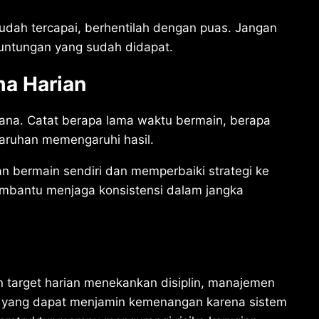
sudah tercapai, berhentilah dengan puas. Jangan
euntungan yang sudah didapat.
ma Harian
rhana. Catat berapa lama waktu bermain, berapa
taruhan memengaruhi hasil.
an bermain sendiri dan memperbaiki strategi ke
mbantu menjaga konsistensi dalam jangka
 target harian menekankan disiplin, manajemen
e yang dapat menjamin kemenangan karena sistem