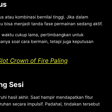
us
 atau kombinasi bernilai tinggi. Jika dalam
itu bisa menjadi tanda fase permainan sedang aktif.
m waktu cukup lama, pertimbangkan untuk
hanya soal cara bermain, tetapi juga keputusan
ot Crown of Fire Paling
ng Sesi
hi hasil akhir. Saat hampir mendapatkan fitur
uhan secara impulsif. Padahal, tindakan tersebut