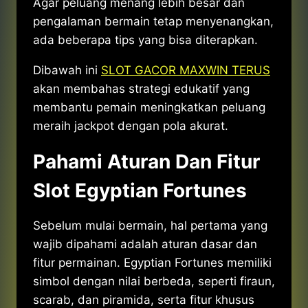
Agar peluang menang lebih besar dan
pengalaman bermain tetap menyenangkan,
ada beberapa tips yang bisa diterapkan.
Dibawah ini
SLOT GACOR MAXWIN TERUS
akan membahas strategi edukatif yang
membantu pemain meningkatkan peluang
meraih jackpot dengan pola akurat.
Pahami Aturan Dan Fitur
Slot Egyptian Fortunes
Sebelum mulai bermain, hal pertama yang
wajib dipahami adalah aturan dasar dan
fitur permainan. Egyptian Fortunes memiliki
simbol dengan nilai berbeda, seperti firaun,
scarab, dan piramida, serta fitur khusus