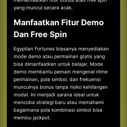
memanfaatkan fitur bonus atau free spin
yang muncul secara acak.
Manfaatkan Fitur Demo
Dan Free Spin
Egyptian Fortunes biasanya menyediakan
mode demo atau permainan gratis yang
bisa dimanfaatkan untuk belajar. Mode
demo membantu pemain mengenal ritme
permainan, pola simbol, dan frekuensi
munculnya bonus tanpa risiko kehilangan
modal. Ini menjadi sarana ideal untuk
mencoba strategi baru atau memahami
bagaimana pola kombinasi simbol bisa
memicu jackpot.