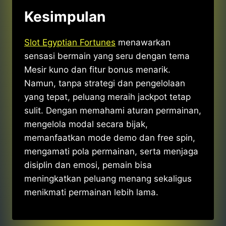
Kesimpulan
Slot Egyptian Fortunes
menawarkan
sensasi bermain yang seru dengan tema
Mesir kuno dan fitur bonus menarik.
Namun, tanpa strategi dan pengelolaan
yang tepat, peluang meraih jackpot tetap
sulit. Dengan memahami aturan permainan,
mengelola modal secara bijak,
memanfaatkan mode demo dan free spin,
mengamati pola permainan, serta menjaga
disiplin dan emosi, pemain bisa
meningkatkan peluang menang sekaligus
menikmati permainan lebih lama.