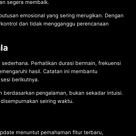
an segera membaik.
utusan emosional yang sering merugikan. Dengan
terkontrol dan tidak mengganggu perencanaan
la
 sederhana. Perhatikan durasi bermain, frekuensi
mengaruhi hasil. Catatan ini membantu
sesi berikutnya.
 berdasarkan pengalaman, bukan sekadar intuisi.
s disempurnakan seiring waktu.
update menuntut pemahaman fitur terbaru,