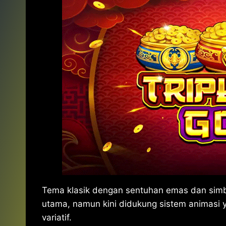
Tema klasik dengan sentuhan emas dan simbo
utama, namun kini didukung sistem animasi y
variatif.