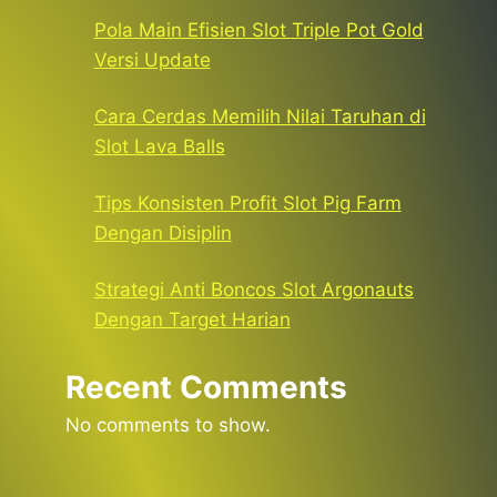
Pola Main Efisien Slot Triple Pot Gold
Versi Update
Cara Cerdas Memilih Nilai Taruhan di
Slot Lava Balls
Tips Konsisten Profit Slot Pig Farm
Dengan Disiplin
Strategi Anti Boncos Slot Argonauts
Dengan Target Harian
Recent Comments
No comments to show.