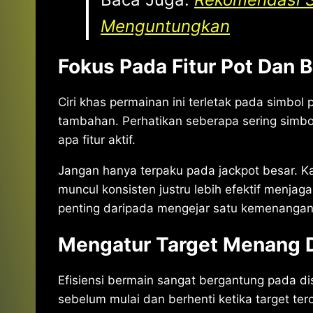
Menguntungkan
Fokus Pada Fitur Pot Dan 
Ciri khas permainan ini terletak pada simb
tambahan. Perhatikan seberapa sering simbo
apa fitur aktif.
Jangan hanya terpaku pada jackpot besar. 
muncul konsisten justru lebih efektif menjaga
penting daripada mengejar satu kemenangan
Mengatur Target Menang D
Efisiensi bermain sangat bergantung pada dis
sebelum mulai dan berhenti ketika target ter