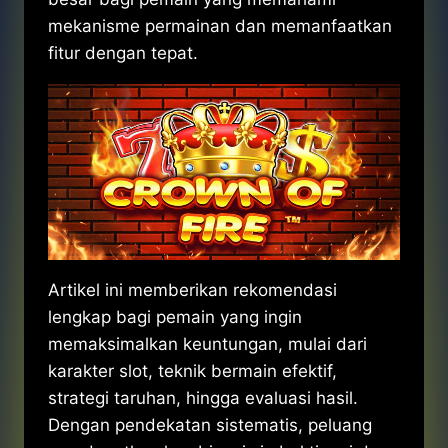
mekanisme permainan dan memanfaatkan
fitur dengan tepat.
Artikel ini memberikan rekomendasi
lengkap bagi pemain yang ingin
memaksimalkan keuntungan, mulai dari
karakter slot, teknik bermain efektif,
strategi taruhan, hingga evaluasi hasil.
Dengan pendekatan sistematis, peluang