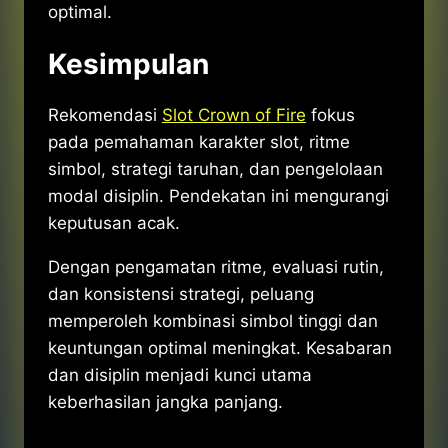
optimal.
Kesimpulan
Rekomendasi
Slot Crown of Fire
fokus
pada pemahaman karakter slot, ritme
simbol, strategi taruhan, dan pengelolaan
modal disiplin. Pendekatan ini mengurangi
keputusan acak.
Dengan pengamatan ritme, evaluasi rutin,
dan konsistensi strategi, peluang
memperoleh kombinasi simbol tinggi dan
keuntungan optimal meningkat. Kesabaran
dan disiplin menjadi kunci utama
keberhasilan jangka panjang.