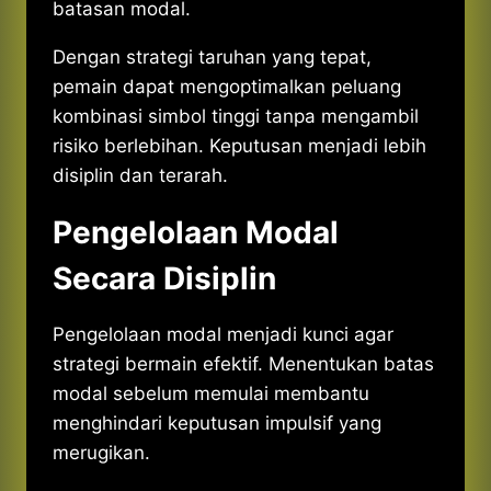
batasan modal.
Dengan strategi taruhan yang tepat,
pemain dapat mengoptimalkan peluang
kombinasi simbol tinggi tanpa mengambil
risiko berlebihan. Keputusan menjadi lebih
disiplin dan terarah.
Pengelolaan Modal
Secara Disiplin
Pengelolaan modal menjadi kunci agar
strategi bermain efektif. Menentukan batas
modal sebelum memulai membantu
menghindari keputusan impulsif yang
merugikan.