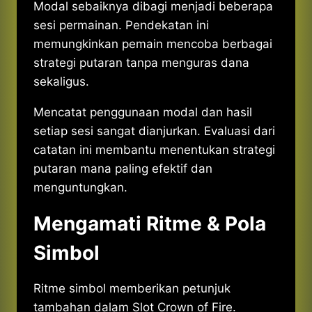
Modal sebaiknya dibagi menjadi beberapa
sesi permainan. Pendekatan ini
memungkinkan pemain mencoba berbagai
strategi putaran tanpa menguras dana
sekaligus.
Mencatat penggunaan modal dan hasil
setiap sesi sangat dianjurkan. Evaluasi dari
catatan ini membantu menentukan strategi
putaran mana paling efektif dan
menguntungkan.
Mengamati Ritme & Pola
Simbol
Ritme simbol memberikan petunjuk
tambahan dalam Slot Crown of Fire.