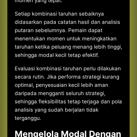
momen yang tepat.
Setiap kombinasi taruhan sebaiknya
didasarkan pada catatan hasil dan analisis
putaran sebelumnya. Pemain dapat
menentukan momen untuk meningkatkan
taruhan ketika peluang menang lebih tinggi,
sehingga modal kecil tetap efektif.
Evaluasi kombinasi taruhan perlu dilakukan
secara rutin. Jika performa strategi kurang
optimal, penyesuaian kecil lebih aman
daripada mengganti seluruh strategi,
sehingga fleksibilitas tetap terjaga dan pola
analisis yang sudah berjalan tidak
terganggu.
Mengelola Modal Dengan