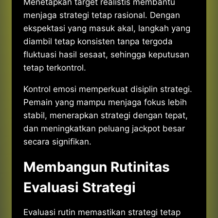
Menetapkan target realistis membantu
menjaga strategi tetap rasional. Dengan
ekspektasi yang masuk akal, langkah yang
diambil tetap konsisten tanpa tergoda
fluktuasi hasil sesaat, sehingga keputusan
tetap terkontrol.
Kontrol emosi memperkuat disiplin strategi.
Pemain yang mampu menjaga fokus lebih
stabil, menerapkan strategi dengan tepat,
dan meningkatkan peluang jackpot besar
secara signifikan.
Membangun Rutinitas
Evaluasi Strategi
Evaluasi rutin memastikan strategi tetap