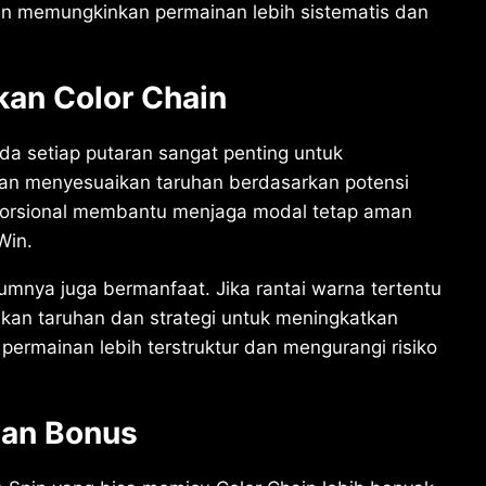
n memungkinkan permainan lebih sistematis dan
kan Color Chain
a setiap putaran sangat penting untuk
an menyesuaikan taruhan berdasarkan potensi
porsional membantu menjaga modal tetap aman
Win.
lumnya juga bermanfaat. Jika rantai warna tertentu
ikan taruhan dan strategi untuk meningkatkan
ermainan lebih terstruktur dan mengurangi risiko
Dan Bonus