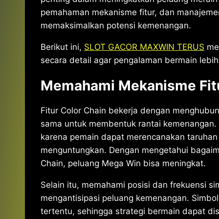
pemahaman mekanisme fitur, dan manajemen
memaksimalkan potensi kemenangan.
Berikut ini,
SLOT GACOR MAXWIN TERUS
mem
secara detail agar pengalaman bermain lebi
Memahami Mekanisme Fitu
Fitur Color Chain bekerja dengan menghubun
sama untuk membentuk rantai kemenangan. 
karena pemain dapat merencanakan taruhan 
menguntungkan. Dengan mengetahui bagaiman
Chain, peluang Mega Win bisa meningkat.
Selain itu, memahami posisi dan frekuensi 
mengantisipasi peluang kemenangan. Simbol t
tertentu, sehingga strategi bermain dapat di