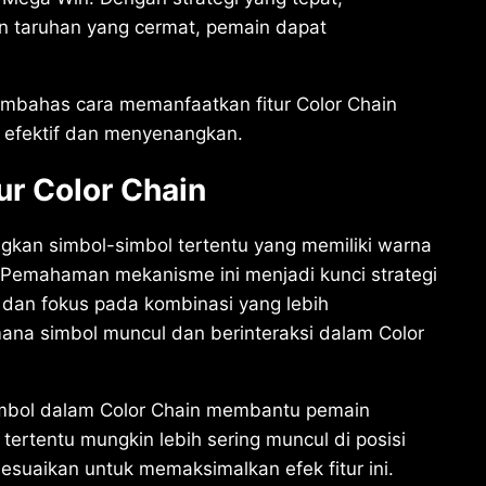
 taruhan yang cermat, pemain dapat
bahas cara memanfaatkan fitur Color Chain
h efektif dan menyenangkan.
r Color Chain
gkan simbol-simbol tertentu yang memiliki warna
Pemahaman mekanisme ini menjadi kunci strategi
dan fokus pada kombinasi yang lebih
a simbol muncul dan berinteraksi dalam Color
simbol dalam Color Chain membantu pemain
ertentu mungkin lebih sering muncul di posisi
sesuaikan untuk memaksimalkan efek fitur ini.