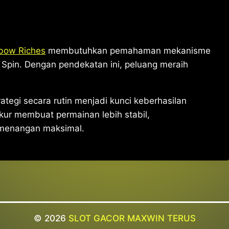
nbow Riches
membutuhkan pemahaman mekanisme
e Spin. Dengan pendekatan ini, peluang meraih
ategi secara rutin menjadi kunci keberhasilan
ukur membuat permainan lebih stabil,
emenangan maksimal.
© 2026
SLOT GACOR MAXWIN TERUS