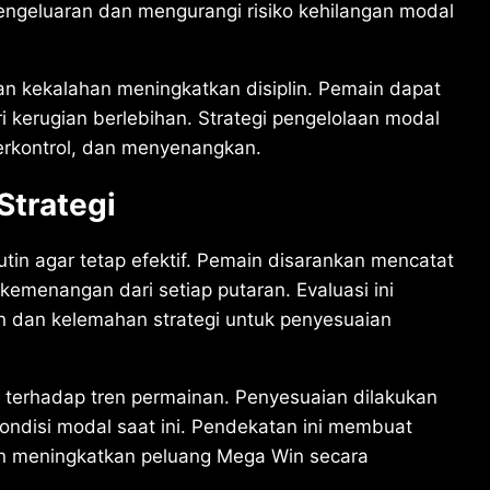
ngeluaran dan mengurangi risiko kehilangan modal
n kekalahan meningkatkan disiplin. Pemain dapat
i kerugian berlebihan. Strategi pengelolaan modal
terkontrol, dan menyenangkan.
Strategi
rutin agar tetap efektif. Pemain disarankan mencatat
kemenangan dari setiap putaran. Evaluasi ini
n dan kelemahan strategi untuk penyesuaian
tif terhadap tren permainan. Penyesuaian dilakukan
ondisi modal saat ini. Pendekatan ini membuat
 dan meningkatkan peluang Mega Win secara