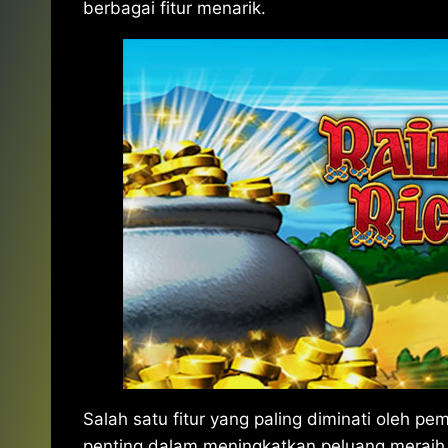
berbagai fitur menarik.
Salah satu fitur yang paling diminati oleh pe
penting dalam meningkatkan peluang meraih 