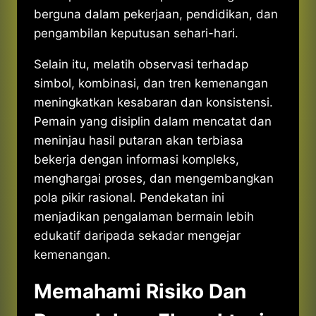
berguna dalam pekerjaan, pendidikan, dan
pengambilan keputusan sehari-hari.
Selain itu, melatih observasi terhadap
simbol, kombinasi, dan tren kemenangan
meningkatkan kesabaran dan konsistensi.
Pemain yang disiplin dalam mencatat dan
meninjau hasil putaran akan terbiasa
bekerja dengan informasi kompleks,
menghargai proses, dan mengembangkan
pola pikir rasional. Pendekatan ini
menjadikan pengalaman bermain lebih
edukatif daripada sekadar mengejar
kemenangan.
Memahami Risiko Dan