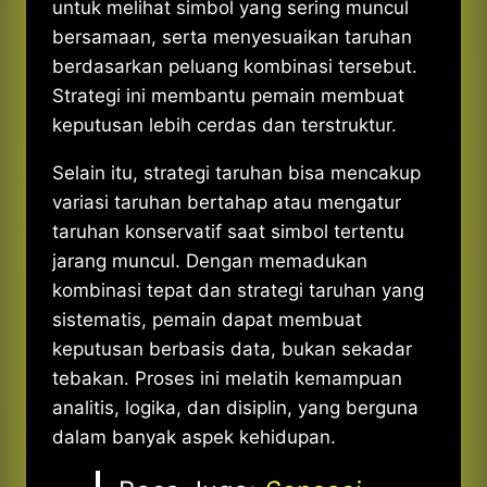
untuk melihat simbol yang sering muncul
bersamaan, serta menyesuaikan taruhan
berdasarkan peluang kombinasi tersebut.
Strategi ini membantu pemain membuat
keputusan lebih cerdas dan terstruktur.
Selain itu, strategi taruhan bisa mencakup
variasi taruhan bertahap atau mengatur
taruhan konservatif saat simbol tertentu
jarang muncul. Dengan memadukan
kombinasi tepat dan strategi taruhan yang
sistematis, pemain dapat membuat
keputusan berbasis data, bukan sekadar
tebakan. Proses ini melatih kemampuan
analitis, logika, dan disiplin, yang berguna
dalam banyak aspek kehidupan.