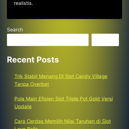
realistis.
Search
Search
Recent Posts
Trik Stabil Menang Di Slot Candy Village
Tanpa Overbet
Pola Main Efisien Slot Triple Pot Gold Versi
Update
Cara Cerdas Memilih Nilai Taruhan di Slot
Lava Balls