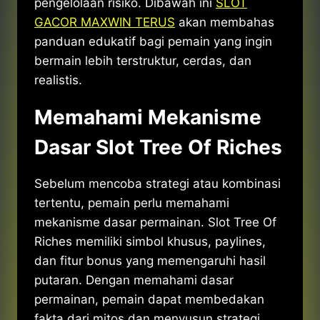
pengelolaan risiko. Dibawah ini
SLOT
GACOR MAXWIN TERUS
akan membahas
panduan edukatif bagi pemain yang ingin
bermain lebih terstruktur, cerdas, dan
realistis.
Memahami Mekanisme
Dasar Slot Tree Of Riches
Sebelum mencoba strategi atau kombinasi
tertentu, pemain perlu memahami
mekanisme dasar permainan. Slot Tree Of
Riches memiliki simbol khusus, paylines,
dan fitur bonus yang memengaruhi hasil
putaran. Dengan memahami dasar
permainan, pemain dapat membedakan
fakta dari mitos dan menyusun strategi