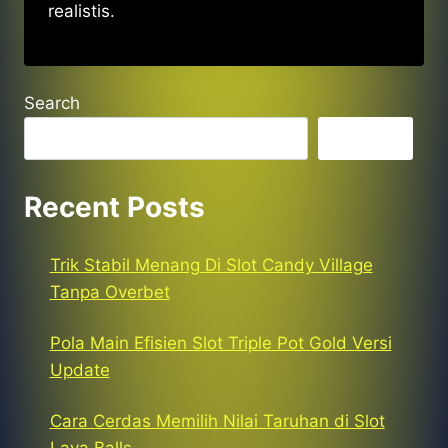
realistis.
Search
Search
Recent Posts
Trik Stabil Menang Di Slot Candy Village
Tanpa Overbet
Pola Main Efisien Slot Triple Pot Gold Versi
Update
Cara Cerdas Memilih Nilai Taruhan di Slot
Lava Balls