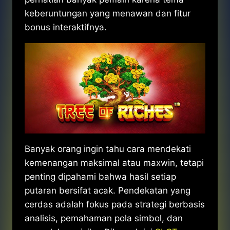
keberuntungan yang menawan dan fitur
bonus interaktifnya.
Banyak orang ingin tahu cara mendekati
kemenangan maksimal atau maxwin, tetapi
penting dipahami bahwa hasil setiap
putaran bersifat acak. Pendekatan yang
cerdas adalah fokus pada strategi berbasis
analisis, pemahaman pola simbol, dan