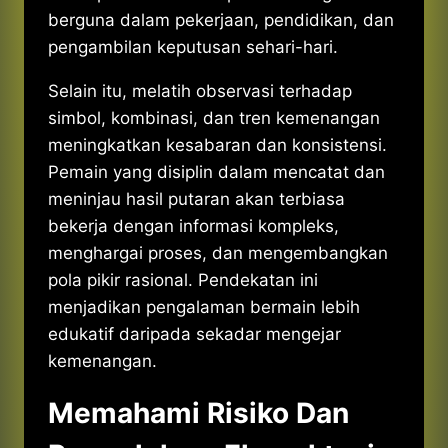
berguna dalam pekerjaan, pendidikan, dan
pengambilan keputusan sehari-hari.
Selain itu, melatih observasi terhadap
simbol, kombinasi, dan tren kemenangan
meningkatkan kesabaran dan konsistensi.
Pemain yang disiplin dalam mencatat dan
meninjau hasil putaran akan terbiasa
bekerja dengan informasi kompleks,
menghargai proses, dan mengembangkan
pola pikir rasional. Pendekatan ini
menjadikan pengalaman bermain lebih
edukatif daripada sekadar mengejar
kemenangan.
Memahami Risiko Dan