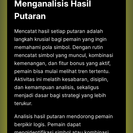
Menganalisis Hasil
Putaran
Mencatat hasil setiap putaran adalah
langkah krusial bagi pemain yang ingin
memahami pola simbol. Dengan rutin
mencatat simbol yang muncul, kombinasi
kemenangan, dan fitur bonus yang aktif,
pemain bisa mulai melihat tren tertentu.
Aktivitas ini melatih kesabaran, disiplin,
dan kemampuan analisis, sekaligus
menjadi dasar bagi strategi yang lebih
terukur.
Analisis hasil putaran mendorong pemain
berpikir logis. Pemain dapat
mengidentifikasi simbol atau kombinasi