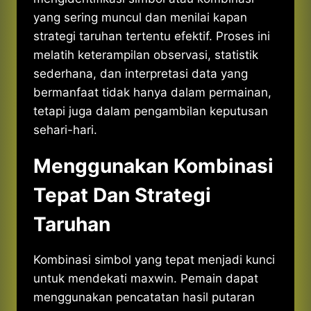
yang sering muncul dan menilai kapan
strategi taruhan tertentu efektif. Proses ini
melatih keterampilan observasi, statistik
sederhana, dan interpretasi data yang
bermanfaat tidak hanya dalam permainan,
tetapi juga dalam pengambilan keputusan
sehari-hari.
Menggunakan Kombinasi
Tepat Dan Strategi
Taruhan
Kombinasi simbol yang tepat menjadi kunci
untuk mendekati maxwin. Pemain dapat
menggunakan pencatatan hasil putaran