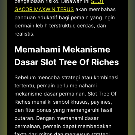
pengelolaan risiko. Dibawah ini
SLOT
GACOR MAXWIN TERUS
akan membahas
panduan edukatif bagi pemain yang ingin
bermain lebih terstruktur, cerdas, dan
realistis.
Memahami Mekanisme
Dasar Slot Tree Of Riches
Sebelum mencoba strategi atau kombinasi
tertentu, pemain perlu memahami
mekanisme dasar permainan. Slot Tree Of
Riches memiliki simbol khusus, paylines,
dan fitur bonus yang memengaruhi hasil
putaran. Dengan memahami dasar
permainan, pemain dapat membedakan
fakta dari mitos dan menyusun strategi