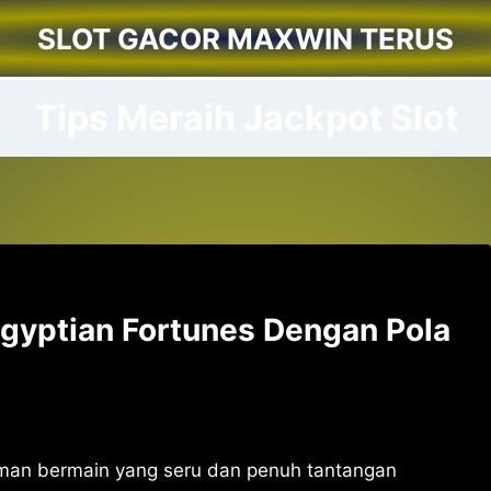
SLOT GACOR MAXWIN TERUS
Tips Meraih Jackpot Slot
Egyptian Fortunes Dengan Pola
man bermain yang seru dan penuh tantangan