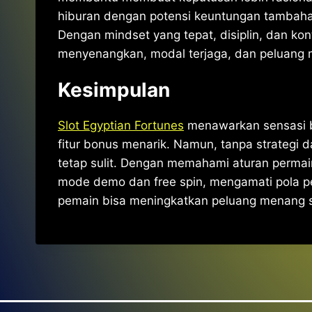
hiburan dengan potensi keuntungan tambahan
Dengan mindset yang tepat, disiplin, dan kon
menyenangkan, modal terjaga, dan peluang m
Kesimpulan
Slot Egyptian Fortunes
menawarkan sensasi b
fitur bonus menarik. Namun, tanpa strategi 
tetap sulit. Dengan memahami aturan perma
mode demo dan free spin, mengamati pola pe
pemain bisa meningkatkan peluang menang s