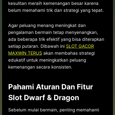
kesulitan meraih kemenangan besar karena
belum memahami trik dan strategi yang tepat.
Agar peluang menang meningkat dan
pengalaman bermain tetap menyenangkan,
ada beberapa trik efektif yang bisa diterapkan
setiap putaran. Dibawah ini
SLOT GACOR
MAXWIN TERUS
akan membahas strategi
edukatif untuk meningkatkan peluang
kemenangan secara konsisten.
Pahami Aturan Dan Fitur
Slot Dwarf & Dragon
Sebelum mulai bermain, penting memahami