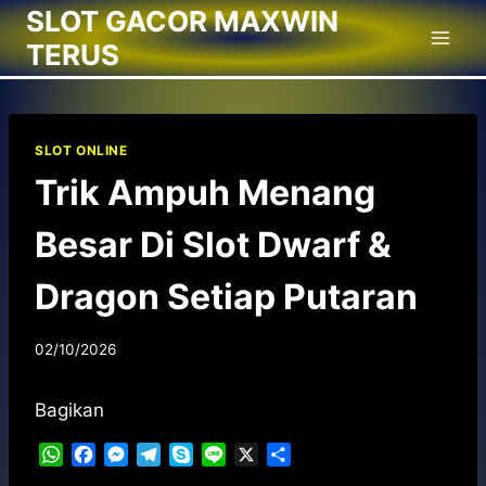
Skip
SLOT GACOR MAXWIN
to
TERUS
content
SLOT ONLINE
Trik Ampuh Menang
Besar Di Slot Dwarf &
Dragon Setiap Putaran
02/10/2026
Bagikan
W
F
M
T
S
L
X
S
h
a
e
e
k
i
h