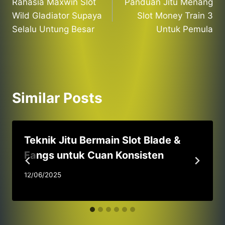
Rahasia Maxwin Slot
Panduan Jitu Menang
navigation
Wild Gladiator Supaya
Slot Money Train 3
Selalu Untung Besar
Untuk Pemula
Similar Posts
Teknik Jitu Bermain Slot Blade &
Fangs untuk Cuan Konsisten
12/06/2025