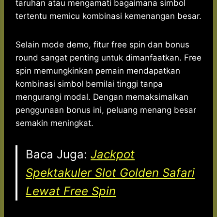
taruhan atau mengamati bagaimana simbol
tertentu memicu kombinasi kemenangan besar.
Selain mode demo, fitur free spin dan bonus
round sangat penting untuk dimanfaatkan. Free
spin memungkinkan pemain mendapatkan
kombinasi simbol bernilai tinggi tanpa
mengurangi modal. Dengan memaksimalkan
penggunaan bonus ini, peluang menang besar
semakin meningkat.
Baca Juga:
Jackpot
Spektakuler Slot Golden Safari
Lewat Free Spin