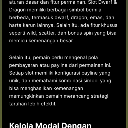
aturan dasar dan fitur permainan. Slot Dwarf &
Dragon memiliki berbagai simbol bernilai
berbeda, termasuk dwarf, dragon, emas, dan
harta karun lainnya. Selain itu, ada fitur khusus
seperti wild, scatter, dan bonus spin yang bisa
memicu kemenangan besar.
Selain itu, pemain perlu mengenal pola
pembayaran atau payline dari permainan ini.
Setiap slot memiliki konfigurasi payline yang
unik, dan memahami kombinasi simbol yang
bisa menghasilkan kemenangan
memungkinkan pemain merancang strategi
taruhan lebih efektif.
Kelola Modal Dengan