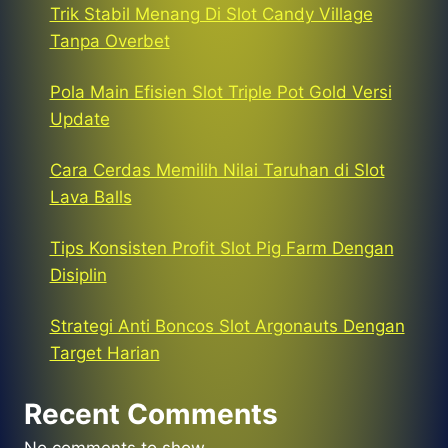
Trik Stabil Menang Di Slot Candy Village
Tanpa Overbet
Pola Main Efisien Slot Triple Pot Gold Versi
Update
Cara Cerdas Memilih Nilai Taruhan di Slot
Lava Balls
Tips Konsisten Profit Slot Pig Farm Dengan
Disiplin
Strategi Anti Boncos Slot Argonauts Dengan
Target Harian
Recent Comments
No comments to show.