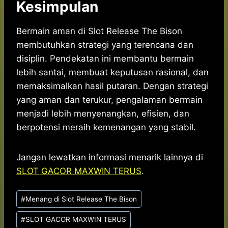
Kesimpulan
Bermain aman di Slot Release The Bison
membutuhkan strategi yang terencana dan
disiplin. Pendekatan ini membantu bermain
lebih santai, membuat keputusan rasional, dan
memaksimalkan hasil putaran. Dengan strategi
yang aman dan terukur, pengalaman bermain
menjadi lebih menyenangkan, efisien, dan
berpotensi meraih kemenangan yang stabil.
Jangan lewatkan informasi menarik lainnya di
SLOT GACOR MAXWIN TERUS
.
Post
#
Menang di Slot Release The Bison
Tags:
#
SLOT GACOR MAXWIN TERUS