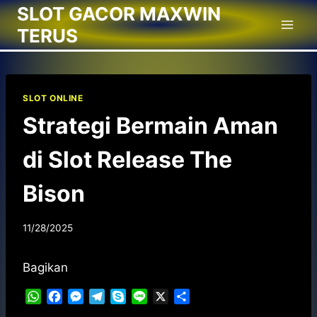
Skip
SLOT GACOR MAXWIN
to
TERUS
content
SLOT ONLINE
Strategi Bermain Aman
di Slot Release The
Bison
11/28/2025
Bagikan
W
F
M
T
S
L
X
S
h
a
e
e
k
i
h