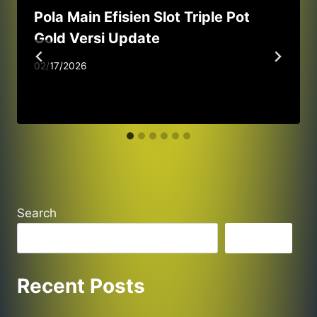
Pola Main Efisien Slot Triple Pot
Gold Versi Update
02/17/2026
Search
Search
Recent Posts