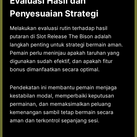
Evaluasi Hasil dan
Penyesuaian Strategi
Melakukan evaluasi rutin terhadap hasil
putaran di Slot Release The Bison adalah
langkah penting untuk strategi bermain aman.
Pemain perlu meninjau apakah taruhan yang
digunakan sudah efektif, dan apakah fitur
bonus dimanfaatkan secara optimal.
Pendekatan ini membantu pemain menjaga
kestabilan modal, memperbaiki keputusan
permainan, dan memaksimalkan peluang
kemenangan sambil tetap bermain secara
aman dan terkontrol sepanjang sesi.