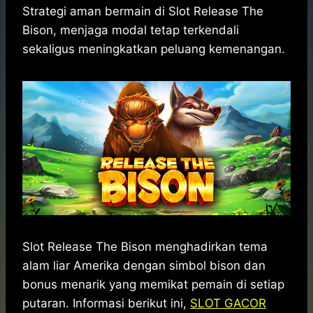
a
c
s
l
y
n
a
Strategi aman bermain di Slot Release The
t
e
s
e
p
e
r
Bison, menjaga modal tetap terkendali
s
b
e
g
e
e
sekaligus meningkatkan peluang kemenangan.
A
o
n
r
p
o
g
a
p
k
e
m
r
Slot Release The Bison menghadirkan tema
alam liar Amerika dengan simbol bison dan
bonus menarik yang memikat pemain di setiap
putaran. Informasi berikut ini,
SLOT GACOR