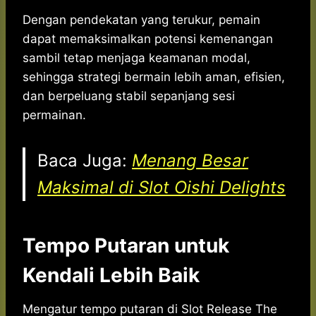
Dengan pendekatan yang terukur, pemain
dapat memaksimalkan potensi kemenangan
sambil tetap menjaga keamanan modal,
sehingga strategi bermain lebih aman, efisien,
dan berpeluang stabil sepanjang sesi
permainan.
Baca Juga:
Menang Besar
Maksimal di Slot Oishi Delights
Tempo Putaran untuk
Kendali Lebih Baik
Mengatur tempo putaran di Slot Release The