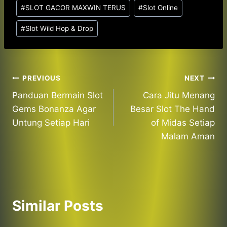
#
SLOT GACOR MAXWIN TERUS
#
Slot Online
#
Slot Wild Hop & Drop
Post
PREVIOUS
NEXT
Panduan Bermain Slot
Cara Jitu Menang
navigation
Gems Bonanza Agar
Besar Slot The Hand
Untung Setiap Hari
of Midas Setiap
Malam Aman
Similar Posts