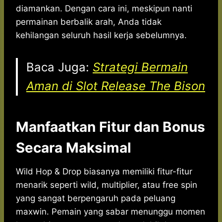
diamankan. Dengan cara ini, meskipun nanti
permainan berbalik arah, Anda tidak
kehilangan seluruh hasil kerja sebelumnya.
Baca Juga:
Strategi Bermain
Aman di Slot Release The Bison
Manfaatkan Fitur dan Bonus
Secara Maksimal
Wild Hop & Drop biasanya memiliki fitur-fitur
menarik seperti wild, multiplier, atau free spin
yang sangat berpengaruh pada peluang
maxwin. Pemain yang sabar menunggu momen