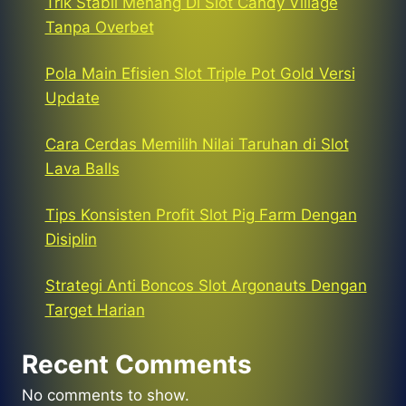
Trik Stabil Menang Di Slot Candy Village
Tanpa Overbet
Pola Main Efisien Slot Triple Pot Gold Versi
Update
Cara Cerdas Memilih Nilai Taruhan di Slot
Lava Balls
Tips Konsisten Profit Slot Pig Farm Dengan
Disiplin
Strategi Anti Boncos Slot Argonauts Dengan
Target Harian
Recent Comments
No comments to show.