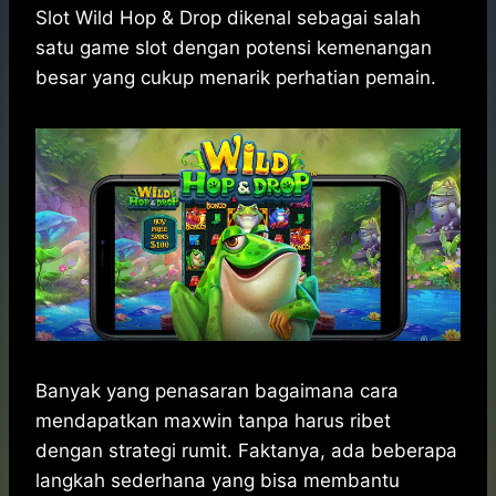
a
c
s
l
y
n
a
Slot Wild Hop & Drop dikenal sebagai salah
t
e
s
e
p
e
r
satu game slot dengan potensi kemenangan
s
b
e
g
e
e
besar yang cukup menarik perhatian pemain.
A
o
n
r
p
o
g
a
p
k
e
m
r
Banyak yang penasaran bagaimana cara
mendapatkan maxwin tanpa harus ribet
dengan strategi rumit. Faktanya, ada beberapa
langkah sederhana yang bisa membantu