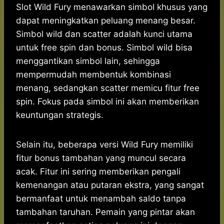
Slot Wild Fury menawarkan simbol khusus yang
dapat meningkatkan peluang menang besar.
Simbol wild dan scatter adalah kunci utama
untuk free spin dan bonus. Simbol wild bisa
menggantikan simbol lain, sehingga
mempermudah membentuk kombinasi
menang, sedangkan scatter memicu fitur free
spin. Fokus pada simbol ini akan memberikan
keuntungan strategis.
Selain itu, beberapa versi Wild Fury memiliki
fitur bonus tambahan yang muncul secara
acak. Fitur ini sering memberikan pengali
kemenangan atau putaran ekstra, yang sangat
bermanfaat untuk menambah saldo tanpa
tambahan taruhan. Pemain yang pintar akan