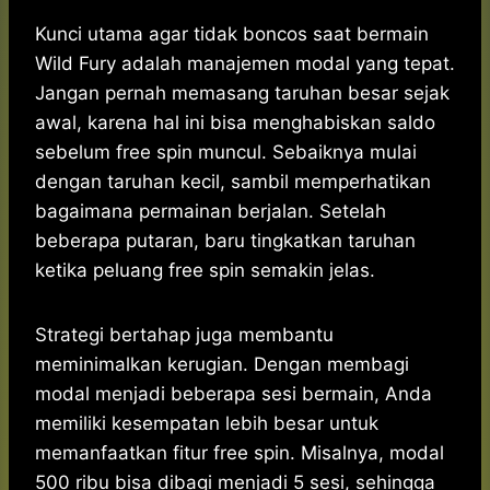
Kunci utama agar tidak boncos saat bermain
Wild Fury adalah manajemen modal yang tepat.
Jangan pernah memasang taruhan besar sejak
awal, karena hal ini bisa menghabiskan saldo
sebelum free spin muncul. Sebaiknya mulai
dengan taruhan kecil, sambil memperhatikan
bagaimana permainan berjalan. Setelah
beberapa putaran, baru tingkatkan taruhan
ketika peluang free spin semakin jelas.
Strategi bertahap juga membantu
meminimalkan kerugian. Dengan membagi
modal menjadi beberapa sesi bermain, Anda
memiliki kesempatan lebih besar untuk
memanfaatkan fitur free spin. Misalnya, modal
500 ribu bisa dibagi menjadi 5 sesi, sehingga