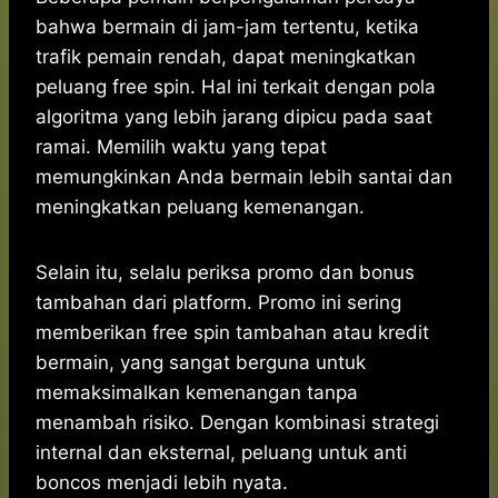
bahwa bermain di jam-jam tertentu, ketika
trafik pemain rendah, dapat meningkatkan
peluang free spin. Hal ini terkait dengan pola
algoritma yang lebih jarang dipicu pada saat
ramai. Memilih waktu yang tepat
memungkinkan Anda bermain lebih santai dan
meningkatkan peluang kemenangan.
Selain itu, selalu periksa promo dan bonus
tambahan dari platform. Promo ini sering
memberikan free spin tambahan atau kredit
bermain, yang sangat berguna untuk
memaksimalkan kemenangan tanpa
menambah risiko. Dengan kombinasi strategi
internal dan eksternal, peluang untuk anti
boncos menjadi lebih nyata.