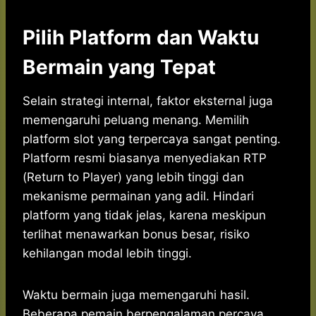
Pilih Platform dan Waktu
Bermain yang Tepat
Selain strategi internal, faktor eksternal juga
memengaruhi peluang menang. Memilih
platform slot yang terpercaya sangat penting.
Platform resmi biasanya menyediakan RTP
(Return to Player) yang lebih tinggi dan
mekanisme permainan yang adil. Hindari
platform yang tidak jelas, karena meskipun
terlihat menawarkan bonus besar, risiko
kehilangan modal lebih tinggi.
Waktu bermain juga memengaruhi hasil.
Beberapa pemain berpengalaman percaya