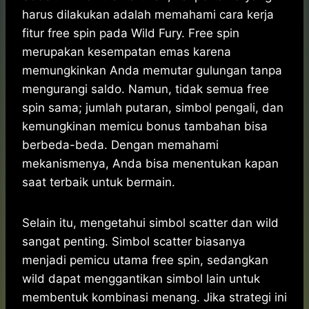
harus dilakukan adalah memahami cara kerja
fitur free spin pada Wild Fury. Free spin
merupakan kesempatan emas karena
memungkinkan Anda memutar gulungan tanpa
mengurangi saldo. Namun, tidak semua free
spin sama; jumlah putaran, simbol pengali, dan
kemungkinan memicu bonus tambahan bisa
berbeda-beda. Dengan memahami
mekanismenya, Anda bisa menentukan kapan
saat terbaik untuk bermain.
Selain itu, mengetahui simbol scatter dan wild
sangat penting. Simbol scatter biasanya
menjadi pemicu utama free spin, sedangkan
wild dapat menggantikan simbol lain untuk
membentuk kombinasi menang. Jika strategi ini