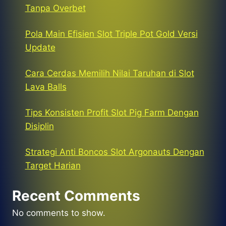
Tanpa Overbet
Pola Main Efisien Slot Triple Pot Gold Versi
Update
Cara Cerdas Memilih Nilai Taruhan di Slot
Lava Balls
Tips Konsisten Profit Slot Pig Farm Dengan
Disiplin
Strategi Anti Boncos Slot Argonauts Dengan
Target Harian
Recent Comments
No comments to show.