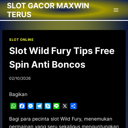
Skip
SLOT GACOR MAXWIN
to
TERUS
content
SLOT ONLINE
Slot Wild Fury Tips Free
Spin Anti Boncos
02/10/2026
Bagikan
W
F
M
T
S
L
X
S
h
a
e
e
k
i
h
a
c
s
l
y
n
a
Bagi para pecinta slot Wild Fury, menemukan
t
e
s
e
p
e
r
permainan yang seru sekaligus menguntungkan